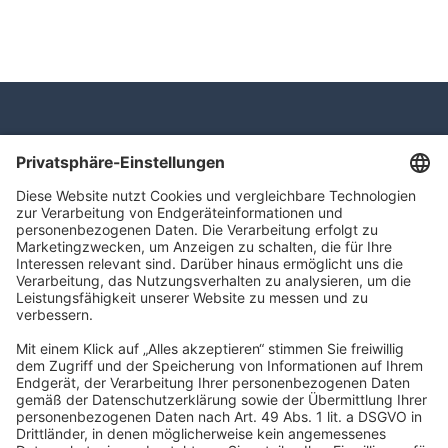
SchwarzPartners
Rudolf-Breitscheid-Straße 16
90762 Fürth
info@schwarzpartners.de
Impressum
Datenschutz
Barrierefreiheitserklärung