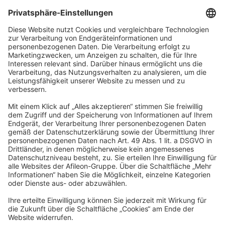
SchwarzPartners
Rudolf-Breitscheid-Straße 16
90762 Fürth
info@schwarzpartners.de
Impressum
Datenschutz
Barrierefreiheitserklärung
Gläubiger- Informations-System
Cookies