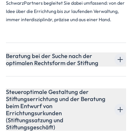
SchwarzPartners begleitet Sie dabei umfassend: von der
Idee über die Errichtung bis zur laufenden Verwaltung,
immer interdisziplinär, präzise und aus einer Hand.
Beratung bei der Suche nach der
optimalen Rechtsform der Stiftung
Unsere Gründungsberatung umfasst eine Vielzahl von
Rechtsformen, u. a.
Steueroptimale Gestaltung der
rechtsfähige, privatrechtliche Stiftungen
Stiftungserrichtung
und der Beratung
unselbständige Stiftungen und Treuhandstiftungen
beim Entwurf von
Familienstiftungen
Errichtungsurkunden
gemeinnützige Stiftungen
(Stiftungssatzung
und
Stiftungen im Inland und im Ausland
Stiftungsgeschäft)
Zustiftungen