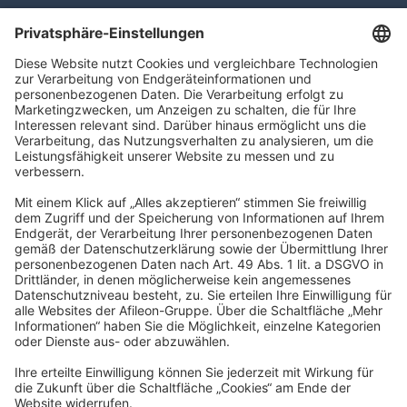
SchwarzPartners
Rudolf-Breitscheid-Straße 16
90762 Fürth
info@schwarzpartners.de
Impressum
Datenschutz
Barrierefreiheitserklärung
Gläubiger- Informations-System
Cookies