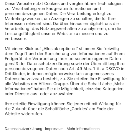
SchwarzPartners
Rudolf-Breitscheid-Straße 16
90762 Fürth
info@schwarzpartners.de
Impressum
Datenschutz
Barrierefreiheitserklärung
Gläubiger- Informations-System
Cookies